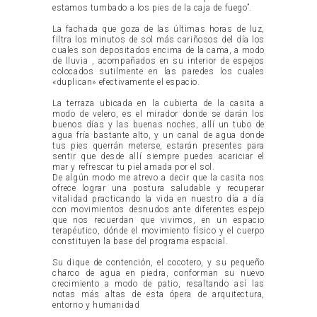
estamos tumbado a los pies de la caja de fuego”.
La fachada que goza de las últimas horas de luz,
filtra los minutos de sol más cariñosos del día los
cuales son depositados encima de la cama, a modo
de lluvia , acompañados en su interior de espejos
colocados sutilmente en las paredes los cuales
«duplican» efectivamente el espacio.
La terraza ubicada en la cubierta de la casita a
modo de velero, es el mirador donde se darán los
buenos días y las buenas noches, allí un tubo de
agua fría bastante alto, y un canal de agua donde
tus pies querrán meterse, estarán presentes para
sentir que desde allí siempre puedes acariciar el
mar y refrescar tu piel amada por el sol.
De algún modo me atrevo a decir que la casita nos
ofrece lograr una postura saludable y recuperar
vitalidad practicando la vida en nuestro día a día
con movimientos desnudos ante diferentes espejo
que nos recuerdan que vivimos, en un espacio
terapéutico, dónde el movimiento físico y el cuerpo
constituyen la base del programa espacial.
Su dique de contención, el cocotero, y su pequeño
charco de agua en piedra, conforman su nuevo
crecimiento a modo de patio, resaltando así las
notas más altas de esta ópera de arquitectura,
entorno y humanidad